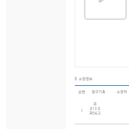
소장정보
순번
청구기호
소장처
유
813.8
1
곽56고